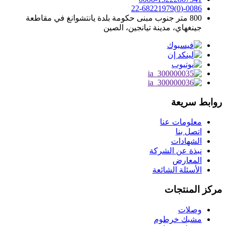
0086-(0)22-68221979
800 متر جنوب مبنى حكومة بلدة يانتشوانغ في مقاطعة
جينغهاي، مدينة تيانجين، الصين
روابط سريعة
معلومات عنا
اتصل بنا
الشهادات
نبذة عن الشركة
المعارض
الأسئلة الشائعة
مركز المنتجات
وصلات
مشبك خرطوم