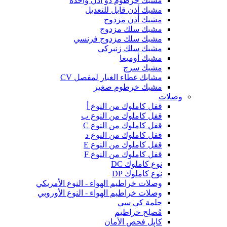
مشبك خرطوم ذو أذن واحدة
مشبك أذن قابل للتعديل
مشبك أذن مزدوج
مشبك سلك مزدوج
مشبك سلك مزدوج فرنسي
مشبك سلك زنبركي
مشبك أوميغا
مشبك سرج
مشابك غطاء الغبار لمفصل CV
مشبك خرطوم صغير
وصلات
قفل كاملوك من النوع أ
قفل كاملوك من النوع ب
قفل كاملوك من النوع C
قفل كاملوك من النوع د
قفل كاملوك من النوع E
قفل كاملوك من النوع F
نوع كاملوك DC
نوع كاملوك DP
وصلات خراطيم الهواء - النوع الأمريكي
وصلات خراطيم الهواء - النوع الأوروبي
حلمة كي سي
مُصلِح خراطيم
كابل فحص الأمان