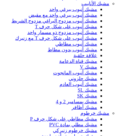
مشبك الأنابيب
مشبك أنبوب ببرغي واحد
مشبك أنبوب ببرغي واحد مع مقبض
مشبك أنبوب مزدوج البراغي مزدوج الشريط
مشبك أنبوب على شكل حرف T
مشبك أنبوب مزدوج ذو مسمار واحد
مشبك أنبوب على شكل حرف T مع زنبرك
مشبك أنبوب مطاطي
مشبك أنبوب بدون مطاط
علاقة حلقية
مشبك قناة الدعامة
مشبك V
مشبك أنبوب المانجوت
مشبك حلزوني
مشبك أنبوب العادم
مشبك SL
مشبك SK
مشبك بمسامير 2 و 4
مشبك أظافر
مشبك خرطوم
مشبك مطاطي على شكل حرف P
مشبك مطلي بمادة PVC
مشبك خرطوم زنبركي