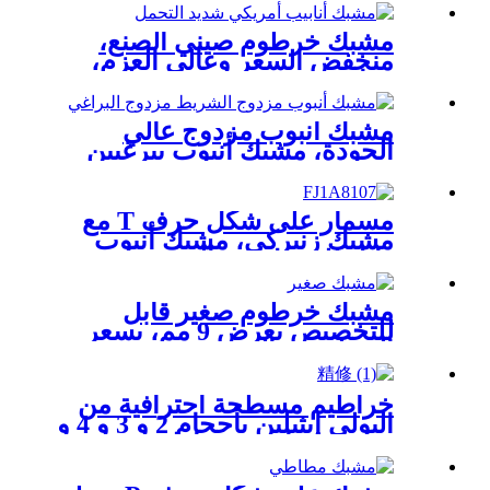
مشبك خرطوم صيني الصنع،
منخفض السعر وعالي العزم،
مقاس 15.8 مم، مزود بحلقة
غسيل من الفولاذ المقاوم
للصدأ.
مشبك أنبوب مزدوج عالي
الجودة، مشبك أنبوب ببرغيين
مسمار على شكل حرف T مع
مشبك زنبركي، مشبك أنبوب
قابل للتعديل من المصنع مصنوع
من الفولاذ المقاوم للصدأ
مشبك خرطوم صغير قابل
للتخصيص بعرض 9 مم، بسعر
الجملة في الصين
خراطيم مسطحة احترافية من
البولي إيثيلين بأحجام 2 و 3 و 4 و
6 و 8 بوصات، وخراطيم
مسطحة DN 32 و DN 50 و DN
110 لأشرطة الري بالتنقيط