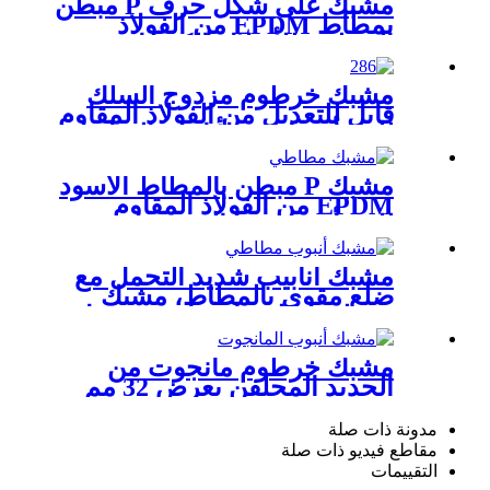
مشبك على شكل حرف P مبطن
وخراطيم الري الرئيسية.
بمطاط EPDM من الفولاذ
المجلفن للأسلاك الكهربائية
مشبك خرطوم مزدوج السلك
قابل للتعديل من الفولاذ المقاوم
للصدأ، مناسب لأنابيب المياه
والهواء والزيت المطاطية.
مشبك P مبطن بالمطاط الأسود
EPDM من الفولاذ المقاوم
للصدأ، صنع في الصين
مشبك أنابيب شديد التحمل مع
ضلع مقوى بالمطاط، مشبك
خرطوم تعليق احترافي، مشبك
أنابيب معدني
مشبك خرطوم مانجوت من
الحديد المجلفن بعرض 32 مم
مدونة ذات صلة
مقاطع فيديو ذات صلة
التقييمات