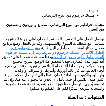
ابدء
مشبك خرطوم من النوع البريطاني
مشابك خراطيم من النوع البريطاني - مصانع وموردون ومصنعون
من الصين
نواصل العمل على التحسين المستمر لضمان أعلى جودة للمنتج بما
يتماشى مع متطلبات السوق والمستهلك. وقد تم بالفعل وضع برنامج
ضمان ممتاز لمشابك الخراطيم البريطانية.
مشبك خرطوم على
الطراز الألماني
,
مشبك خرطوم ذو شريط زنبركي
,
مشبك خرطوم
ألماني
,
حامل أنابيب الصرف الصحي
هدفنا مساعدة عملائنا على تحقيق
أهدافهم. نبذل قصارى جهدنا لتحقيق هذا الوضع المربح للجميع،
ونرحب بكم ترحيبًا حارًا للانضمام إلينا! سيتم توريد المنتج إلى جميع
أنحاء العالم، بما في ذلك أوروبا، وأمريكا، وأستراليا، وأوكلاند،
وأوسلو، والكويت، وسلطنة عمان. نتطلع إلى التواصل معكم، سواء
كنتم عملاء دائمين أو جدد. نأمل أن تجدوا ما تبحثون عنه هنا، وإن لم
تجدوه، يُرجى التواصل معنا فورًا. نفخر بتقديم خدمة عملاء متميزة
واستجابة سريعة. شكرًا لكم على ثقتكم ودعمكم!
المنتجات ذات الصلة