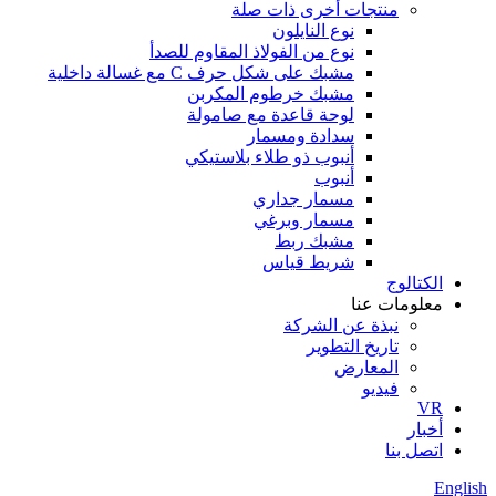
منتجات أخرى ذات صلة
نوع النايلون
نوع من الفولاذ المقاوم للصدأ
مشبك على شكل حرف C مع غسالة داخلية
مشبك خرطوم المكربن
لوحة قاعدة مع صامولة
سدادة ومسمار
أنبوب ذو طلاء بلاستيكي
أنبوب
مسمار جداري
مسمار وبرغي
مشبك ربط
شريط قياس
الكتالوج
معلومات عنا
نبذة عن الشركة
تاريخ التطوير
المعارض
فيديو
VR
أخبار
اتصل بنا
English