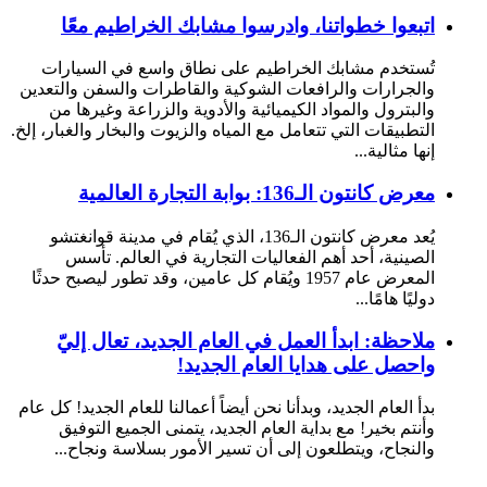
اتبعوا خطواتنا، وادرسوا مشابك الخراطيم معًا
تُستخدم مشابك الخراطيم على نطاق واسع في السيارات
والجرارات والرافعات الشوكية والقاطرات والسفن والتعدين
والبترول والمواد الكيميائية والأدوية والزراعة وغيرها من
التطبيقات التي تتعامل مع المياه والزيوت والبخار والغبار، إلخ.
إنها مثالية...
معرض كانتون الـ136: بوابة التجارة العالمية
يُعد معرض كانتون الـ136، الذي يُقام في مدينة قوانغتشو
الصينية، أحد أهم الفعاليات التجارية في العالم. تأسس
المعرض عام 1957 ويُقام كل عامين، وقد تطور ليصبح حدثًا
دوليًا هامًا...
ملاحظة: ابدأ العمل في العام الجديد، تعال إليّ
واحصل على هدايا العام الجديد!
بدأ العام الجديد، وبدأنا نحن أيضاً أعمالنا للعام الجديد! كل عام
وأنتم بخير! مع بداية العام الجديد، يتمنى الجميع التوفيق
والنجاح، ويتطلعون إلى أن تسير الأمور بسلاسة ونجاح...