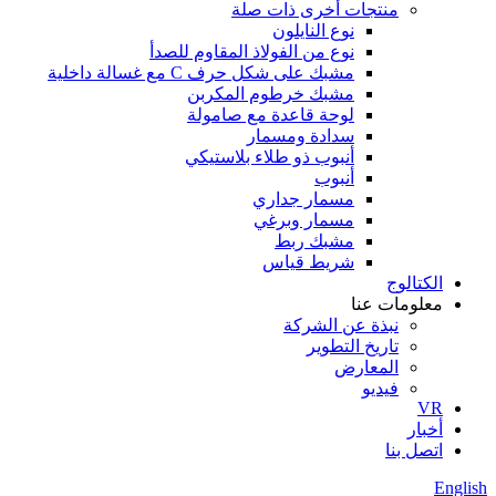
منتجات أخرى ذات صلة
نوع النايلون
نوع من الفولاذ المقاوم للصدأ
مشبك على شكل حرف C مع غسالة داخلية
مشبك خرطوم المكربن
لوحة قاعدة مع صامولة
سدادة ومسمار
أنبوب ذو طلاء بلاستيكي
أنبوب
مسمار جداري
مسمار وبرغي
مشبك ربط
شريط قياس
الكتالوج
معلومات عنا
نبذة عن الشركة
تاريخ التطوير
المعارض
فيديو
VR
أخبار
اتصل بنا
English