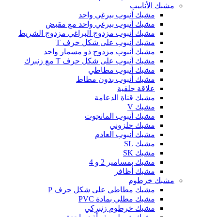
مشبك الأنابيب
مشبك أنبوب ببرغي واحد
مشبك أنبوب ببرغي واحد مع مقبض
مشبك أنبوب مزدوج البراغي مزدوج الشريط
مشبك أنبوب على شكل حرف T
مشبك أنبوب مزدوج ذو مسمار واحد
مشبك أنبوب على شكل حرف T مع زنبرك
مشبك أنبوب مطاطي
مشبك أنبوب بدون مطاط
علاقة حلقية
مشبك قناة الدعامة
مشبك V
مشبك أنبوب المانجوت
مشبك حلزوني
مشبك أنبوب العادم
مشبك SL
مشبك SK
مشبك بمسامير 2 و 4
مشبك أظافر
مشبك خرطوم
مشبك مطاطي على شكل حرف P
مشبك مطلي بمادة PVC
مشبك خرطوم زنبركي