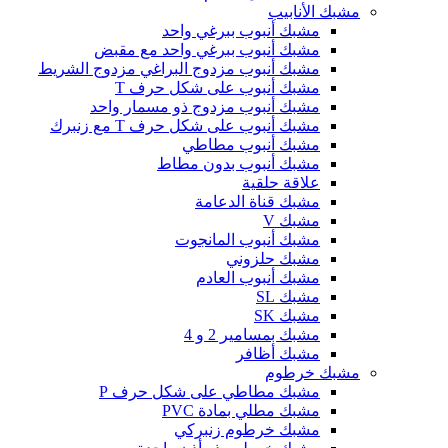
مشبك الأنابيب
مشبك أنبوب ببرغي واحد
مشبك أنبوب ببرغي واحد مع مقبض
مشبك أنبوب مزدوج البراغي مزدوج الشريط
مشبك أنبوب على شكل حرف T
مشبك أنبوب مزدوج ذو مسمار واحد
مشبك أنبوب على شكل حرف T مع زنبرك
مشبك أنبوب مطاطي
مشبك أنبوب بدون مطاط
علاقة حلقية
مشبك قناة الدعامة
مشبك V
مشبك أنبوب المانجوت
مشبك حلزوني
مشبك أنبوب العادم
مشبك SL
مشبك SK
مشبك بمسامير 2 و 4
مشبك أظافر
مشبك خرطوم
مشبك مطاطي على شكل حرف P
مشبك مطلي بمادة PVC
مشبك خرطوم زنبركي