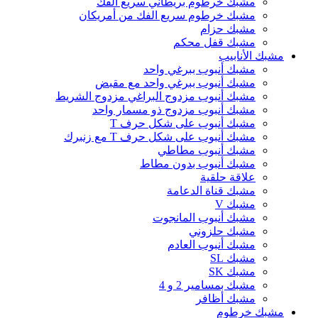
مشبك خرطوم بريطاني سريع الفك
مشبك خرطوم سريع الفك من أمريكان
مشبك حزام
مشبك قفل محكم
مشبك الأنابيب
مشبك أنبوب ببرغي واحد
مشبك أنبوب ببرغي واحد مع مقبض
مشبك أنبوب مزدوج البراغي مزدوج الشريط
مشبك أنبوب مزدوج ذو مسمار واحد
مشبك أنبوب على شكل حرف T
مشبك أنبوب على شكل حرف T مع زنبرك
مشبك أنبوب مطاطي
مشبك أنبوب بدون مطاط
علاقة حلقية
مشبك قناة الدعامة
مشبك V
مشبك أنبوب المانجوت
مشبك حلزوني
مشبك أنبوب العادم
مشبك SL
مشبك SK
مشبك بمسامير 2 و 4
مشبك أظافر
مشبك خرطوم