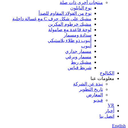
منتجات أخرى ذات صلة
نوع النايلون
نوع من الفولاذ المقاوم للصدأ
مشبك على شكل حرف C مع غسالة داخلية
مشبك خرطوم المكربن
لوحة قاعدة مع صامولة
سدادة ومسمار
أنبوب ذو طلاء بلاستيكي
أنبوب
مسمار جداري
مسمار وبرغي
مشبك ربط
شريط قياس
الكتالوج
معلومات عنا
نبذة عن الشركة
تاريخ التطوير
المعارض
فيديو
VR
أخبار
اتصل بنا
English