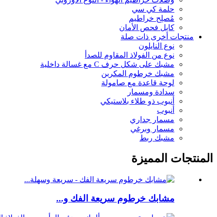
حلمة كي سي
مُصلِح خراطيم
كابل فحص الأمان
منتجات أخرى ذات صلة
نوع النايلون
نوع من الفولاذ المقاوم للصدأ
مشبك على شكل حرف C مع غسالة داخلية
مشبك خرطوم المكربن
لوحة قاعدة مع صامولة
سدادة ومسمار
أنبوب ذو طلاء بلاستيكي
أنبوب
مسمار جداري
مسمار وبرغي
مشبك ربط
المنتجات المميزة
مشابك خرطوم سريعة الفك و...