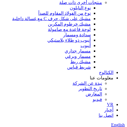
منتجات أخرى ذات صلة
نوع النايلون
نوع من الفولاذ المقاوم للصدأ
مشبك على شكل حرف C مع غسالة داخلية
مشبك خرطوم المكربن
لوحة قاعدة مع صامولة
سدادة ومسمار
أنبوب ذو طلاء بلاستيكي
أنبوب
مسمار جداري
مسمار وبرغي
مشبك ربط
شريط قياس
الكتالوج
معلومات عنا
نبذة عن الشركة
تاريخ التطوير
المعارض
فيديو
VR
أخبار
اتصل بنا
English