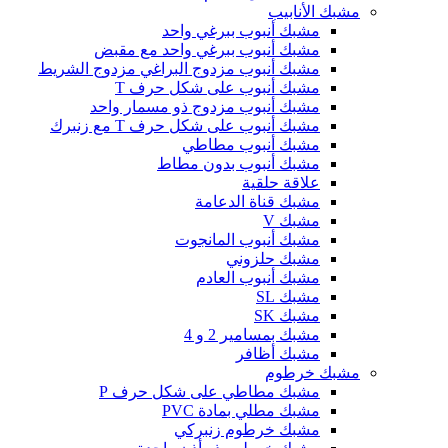
مشبك الأنابيب
مشبك أنبوب ببرغي واحد
مشبك أنبوب ببرغي واحد مع مقبض
مشبك أنبوب مزدوج البراغي مزدوج الشريط
مشبك أنبوب على شكل حرف T
مشبك أنبوب مزدوج ذو مسمار واحد
مشبك أنبوب على شكل حرف T مع زنبرك
مشبك أنبوب مطاطي
مشبك أنبوب بدون مطاط
علاقة حلقية
مشبك قناة الدعامة
مشبك V
مشبك أنبوب المانجوت
مشبك حلزوني
مشبك أنبوب العادم
مشبك SL
مشبك SK
مشبك بمسامير 2 و 4
مشبك أظافر
مشبك خرطوم
مشبك مطاطي على شكل حرف P
مشبك مطلي بمادة PVC
مشبك خرطوم زنبركي