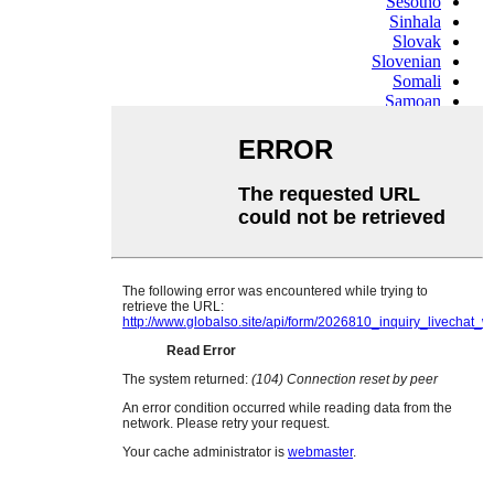
Sesotho
Sinhala
Slovak
Slovenian
Somali
Samoan
Scots Gaelic
Shona
Sindhi
Sundanese
Swahili
Tajik
Tamil
Telugu
Thai
Ukrainian
Urdu
Uzbek
Vietnamese
Welsh
Xhosa
Yiddish
Yoruba
Zulu
Kinyarwanda