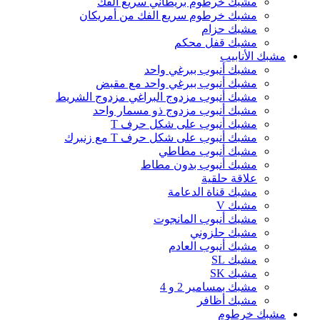
مشبك خرطوم بريطاني سريع الفك
مشبك خرطوم سريع الفك من أمريكان
مشبك حزام
مشبك قفل محكم
مشبك الأنابيب
مشبك أنبوب ببرغي واحد
مشبك أنبوب ببرغي واحد مع مقبض
مشبك أنبوب مزدوج البراغي مزدوج الشريط
مشبك أنبوب مزدوج ذو مسمار واحد
مشبك أنبوب على شكل حرف T
مشبك أنبوب على شكل حرف T مع زنبرك
مشبك أنبوب مطاطي
مشبك أنبوب بدون مطاط
علاقة حلقية
مشبك قناة الدعامة
مشبك V
مشبك أنبوب المانجوت
مشبك حلزوني
مشبك أنبوب العادم
مشبك SL
مشبك SK
مشبك بمسامير 2 و 4
مشبك أظافر
مشبك خرطوم