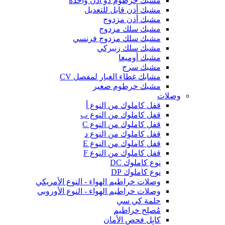
مشبك خرطوم ذو أذن واحدة
مشبك أذن قابل للتعديل
مشبك أذن مزدوج
مشبك سلك مزدوج
مشبك سلك مزدوج فرنسي
مشبك سلك زنبركي
مشبك أوميغا
مشبك سرج
مشابك غطاء الغبار لمفصل CV
مشبك خرطوم صغير
وصلات
قفل كاملوك من النوع أ
قفل كاملوك من النوع ب
قفل كاملوك من النوع C
قفل كاملوك من النوع د
قفل كاملوك من النوع E
قفل كاملوك من النوع F
نوع كاملوك DC
نوع كاملوك DP
وصلات خراطيم الهواء - النوع الأمريكي
وصلات خراطيم الهواء - النوع الأوروبي
حلمة كي سي
مُصلِح خراطيم
كابل فحص الأمان