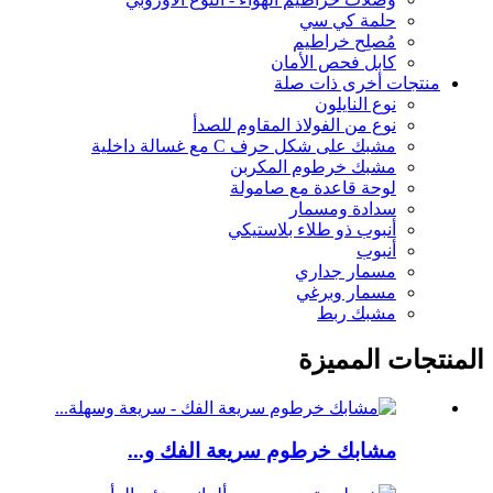
حلمة كي سي
مُصلِح خراطيم
كابل فحص الأمان
منتجات أخرى ذات صلة
نوع النايلون
نوع من الفولاذ المقاوم للصدأ
مشبك على شكل حرف C مع غسالة داخلية
مشبك خرطوم المكربن
لوحة قاعدة مع صامولة
سدادة ومسمار
أنبوب ذو طلاء بلاستيكي
أنبوب
مسمار جداري
مسمار وبرغي
مشبك ربط
المنتجات المميزة
مشابك خرطوم سريعة الفك و...