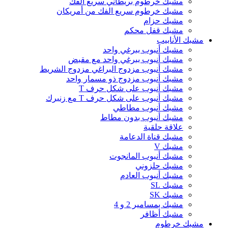
مشبك خرطوم بريطاني سريع الفك
مشبك خرطوم سريع الفك من أمريكان
مشبك حزام
مشبك قفل محكم
مشبك الأنابيب
مشبك أنبوب ببرغي واحد
مشبك أنبوب ببرغي واحد مع مقبض
مشبك أنبوب مزدوج البراغي مزدوج الشريط
مشبك أنبوب مزدوج ذو مسمار واحد
مشبك أنبوب على شكل حرف T
مشبك أنبوب على شكل حرف T مع زنبرك
مشبك أنبوب مطاطي
مشبك أنبوب بدون مطاط
علاقة حلقية
مشبك قناة الدعامة
مشبك V
مشبك أنبوب المانجوت
مشبك حلزوني
مشبك أنبوب العادم
مشبك SL
مشبك SK
مشبك بمسامير 2 و 4
مشبك أظافر
مشبك خرطوم