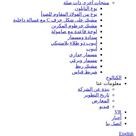
منتجات أخرى ذات صلة
نوع النايلون
نوع من الفولاذ المقاوم للصدأ
مشبك على شكل حرف C مع غسالة داخلية
مشبك خرطوم المكربن
لوحة قاعدة مع صامولة
سدادة ومسمار
أنبوب ذو طلاء بلاستيكي
أنبوب
مسمار جداري
مسمار وبرغي
مشبك ربط
شريط قياس
الكتالوج
معلومات عنا
نبذة عن الشركة
تاريخ التطوير
المعارض
فيديو
VR
أخبار
اتصل بنا
English