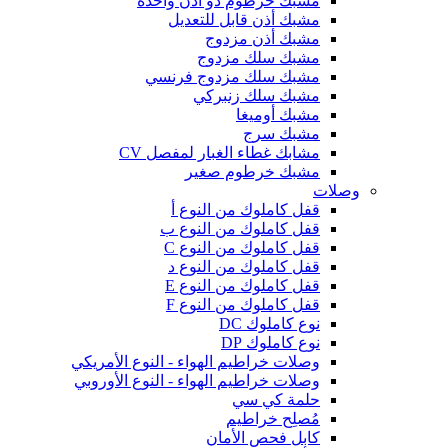
مشبك خرطوم ذو أذن واحدة
مشبك أذن قابل للتعديل
مشبك أذن مزدوج
مشبك سلك مزدوج
مشبك سلك مزدوج فرنسي
مشبك سلك زنبركي
مشبك أوميغا
مشبك سرج
مشابك غطاء الغبار لمفصل CV
مشبك خرطوم صغير
وصلات
قفل كاملوك من النوع أ
قفل كاملوك من النوع ب
قفل كاملوك من النوع C
قفل كاملوك من النوع د
قفل كاملوك من النوع E
قفل كاملوك من النوع F
نوع كاملوك DC
نوع كاملوك DP
وصلات خراطيم الهواء - النوع الأمريكي
وصلات خراطيم الهواء - النوع الأوروبي
حلمة كي سي
مُصلِح خراطيم
كابل فحص الأمان