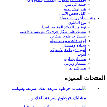
حلمة كي سي
مُصلِح خراطيم
كابل فحص الأمان
منتجات أخرى ذات صلة
نوع النايلون
نوع من الفولاذ المقاوم للصدأ
مشبك على شكل حرف C مع غسالة داخلية
مشبك خرطوم المكربن
لوحة قاعدة مع صامولة
سدادة ومسمار
أنبوب ذو طلاء بلاستيكي
أنبوب
مسمار جداري
مسمار وبرغي
مشبك ربط
المنتجات المميزة
مشابك خرطوم سريعة الفك و...