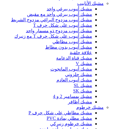
مشبك الأنابيب
مشبك أنبوب ببرغي واحد
مشبك أنبوب ببرغي واحد مع مقبض
مشبك أنبوب مزدوج البراغي مزدوج الشريط
مشبك أنبوب على شكل حرف T
مشبك أنبوب مزدوج ذو مسمار واحد
مشبك أنبوب على شكل حرف T مع زنبرك
مشبك أنبوب مطاطي
مشبك أنبوب بدون مطاط
علاقة حلقية
مشبك قناة الدعامة
مشبك V
مشبك أنبوب المانجوت
مشبك حلزوني
مشبك أنبوب العادم
مشبك SL
مشبك SK
مشبك بمسامير 2 و 4
مشبك أظافر
مشبك خرطوم
مشبك مطاطي على شكل حرف P
مشبك مطلي بمادة PVC
مشبك خرطوم زنبركي