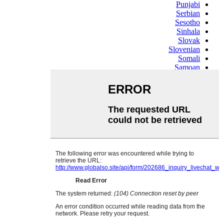
Punjabi
Serbian
Sesotho
Sinhala
Slovak
Slovenian
Somali
Samoan
Scots Gaelic
Shona
Sindhi
Sundanese
Swahili
Tajik
Tamil
Telugu
Thai
Ukrainian
Urdu
Uzbek
Vietnamese
Welsh
Xhosa
Yiddish
Yoruba