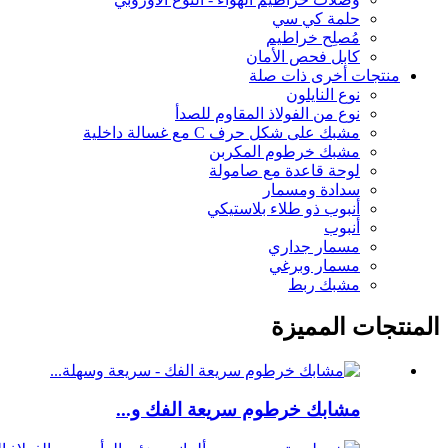
حلمة كي سي
مُصلِح خراطيم
كابل فحص الأمان
منتجات أخرى ذات صلة
نوع النايلون
نوع من الفولاذ المقاوم للصدأ
مشبك على شكل حرف C مع غسالة داخلية
مشبك خرطوم المكربن
لوحة قاعدة مع صامولة
سدادة ومسمار
أنبوب ذو طلاء بلاستيكي
أنبوب
مسمار جداري
مسمار وبرغي
مشبك ربط
المنتجات المميزة
مشابك خرطوم سريعة الفك و...