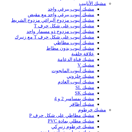
مشبك الأنابيب
مشبك أنبوب ببرغي واحد
مشبك أنبوب ببرغي واحد مع مقبض
مشبك أنبوب مزدوج البراغي مزدوج الشريط
مشبك أنبوب على شكل حرف T
مشبك أنبوب مزدوج ذو مسمار واحد
مشبك أنبوب على شكل حرف T مع زنبرك
مشبك أنبوب مطاطي
مشبك أنبوب بدون مطاط
علاقة حلقية
مشبك قناة الدعامة
مشبك V
مشبك أنبوب المانجوت
مشبك حلزوني
مشبك أنبوب العادم
مشبك SL
مشبك SK
مشبك بمسامير 2 و 4
مشبك أظافر
مشبك خرطوم
مشبك مطاطي على شكل حرف P
مشبك مطلي بمادة PVC
مشبك خرطوم زنبركي