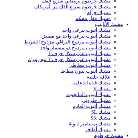
مشبك خرطوم بريطاني سريع الفك
مشبك خرطوم سريع الفك من أمريكان
مشبك حزام
مشبك قفل محكم
مشبك الأنابيب
مشبك أنبوب ببرغي واحد
مشبك أنبوب ببرغي واحد مع مقبض
مشبك أنبوب مزدوج البراغي مزدوج الشريط
مشبك أنبوب مزدوج ذو مسمار واحد
مشبك أنبوب على شكل حرف T
مشبك أنبوب على شكل حرف T مع زنبرك
مشبك أنبوب مطاطي
مشبك أنبوب بدون مطاط
علاقة حلقية
مشبك قناة الدعامة
مشبك V
مشبك أنبوب المانجوت
مشبك حلزوني
مشبك أنبوب العادم
مشبك SL
مشبك SK
مشبك بمسامير 2 و 4
مشبك أظافر
مشبك خرطوم