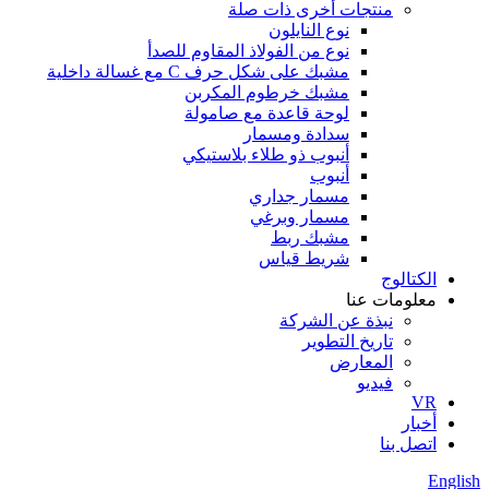
منتجات أخرى ذات صلة
نوع النايلون
نوع من الفولاذ المقاوم للصدأ
مشبك على شكل حرف C مع غسالة داخلية
مشبك خرطوم المكربن
لوحة قاعدة مع صامولة
سدادة ومسمار
أنبوب ذو طلاء بلاستيكي
أنبوب
مسمار جداري
مسمار وبرغي
مشبك ربط
شريط قياس
الكتالوج
معلومات عنا
نبذة عن الشركة
تاريخ التطوير
المعارض
فيديو
VR
أخبار
اتصل بنا
English