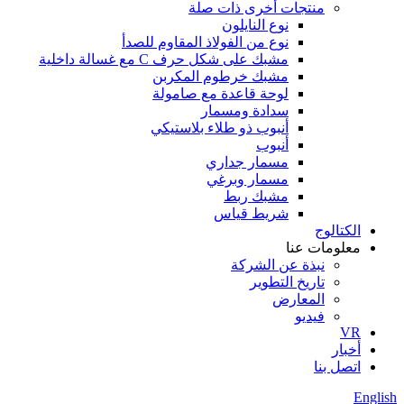
منتجات أخرى ذات صلة
نوع النايلون
نوع من الفولاذ المقاوم للصدأ
مشبك على شكل حرف C مع غسالة داخلية
مشبك خرطوم المكربن
لوحة قاعدة مع صامولة
سدادة ومسمار
أنبوب ذو طلاء بلاستيكي
أنبوب
مسمار جداري
مسمار وبرغي
مشبك ربط
شريط قياس
الكتالوج
معلومات عنا
نبذة عن الشركة
تاريخ التطوير
المعارض
فيديو
VR
أخبار
اتصل بنا
English