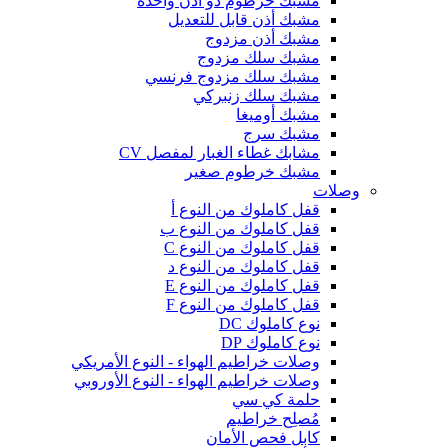
مشبك خرطوم ذو أذن واحدة
مشبك أذن قابل للتعديل
مشبك أذن مزدوج
مشبك سلك مزدوج
مشبك سلك مزدوج فرنسي
مشبك سلك زنبركي
مشبك أوميغا
مشبك سرج
مشابك غطاء الغبار لمفصل CV
مشبك خرطوم صغير
وصلات
قفل كاملوك من النوع أ
قفل كاملوك من النوع ب
قفل كاملوك من النوع C
قفل كاملوك من النوع د
قفل كاملوك من النوع E
قفل كاملوك من النوع F
نوع كاملوك DC
نوع كاملوك DP
وصلات خراطيم الهواء - النوع الأمريكي
وصلات خراطيم الهواء - النوع الأوروبي
حلمة كي سي
مُصلِح خراطيم
كابل فحص الأمان