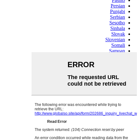
Pashto
Persian
Punjabi
Serbian
Sesotho
Sinhala
Slovak
Slovenian
Somali
Samoan
Scots Gaelic
Shona
Sindhi
Sundanese
Swahili
Tajik
Tamil
Telugu
Thai
Ukrainian
Urdu
Uzbek
Vietnamese
Welsh
Xhosa