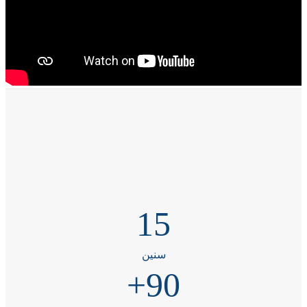
15
سنين
+
90