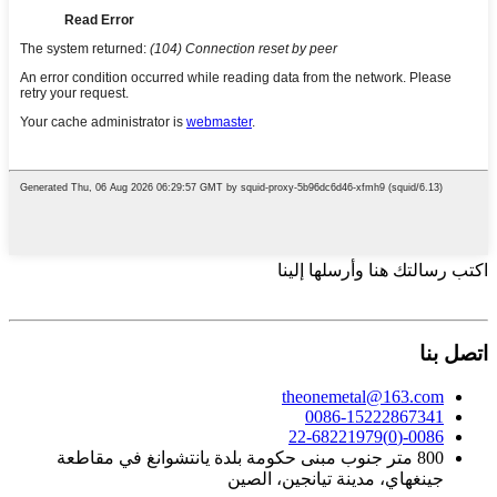
اكتب رسالتك هنا وأرسلها إلينا
اتصل بنا
theonemetal@163.com
0086-15222867341
0086-(0)22-68221979
800 متر جنوب مبنى حكومة بلدة يانتشوانغ في مقاطعة
جينغهاي، مدينة تيانجين، الصين