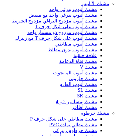
مشبك الأنابيب
مشبك أنبوب ببرغي واحد
مشبك أنبوب ببرغي واحد مع مقبض
مشبك أنبوب مزدوج البراغي مزدوج الشريط
مشبك أنبوب على شكل حرف T
مشبك أنبوب مزدوج ذو مسمار واحد
مشبك أنبوب على شكل حرف T مع زنبرك
مشبك أنبوب مطاطي
مشبك أنبوب بدون مطاط
علاقة حلقية
مشبك قناة الدعامة
مشبك V
مشبك أنبوب المانجوت
مشبك حلزوني
مشبك أنبوب العادم
مشبك SL
مشبك SK
مشبك بمسامير 2 و 4
مشبك أظافر
مشبك خرطوم
مشبك مطاطي على شكل حرف P
مشبك مطلي بمادة PVC
مشبك خرطوم زنبركي