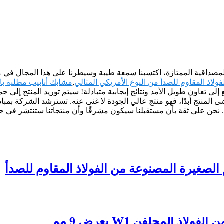
، والمصداقية الممتازة، اكتسبنا سمعة طيبة وسيطرنا على هذا المجال ف
لاذ المقاوم للصدأ من النوع الأمريكي المثالي
,
مشابك أنابيب مطلية بال
لى تعاون طويل الأمد ونتائج إيجابية متبادلة! سيتم توريد المنتج إلى جمي
اشى المنتج أبدًا، فهو منتج عالي الجودة لا غنى عنه. تسترشد الشركة بمبا
ها. نحن على ثقة بأن مستقبلنا سيكون مشرقًا وأن منتجاتنا ستنتشر في جم
الصغيرة المصنوعة من الفولاذ المقاوم للصدأ
 المجلفن W1 بعرض 9 مم