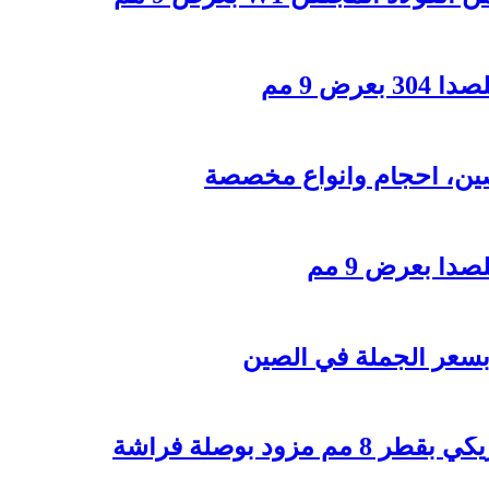
ض 9 مم
ين، أحجام وأنواع مخصصة
أ بعرض 9 مم
سعر الجملة في الصين
د بوصلة فراشة