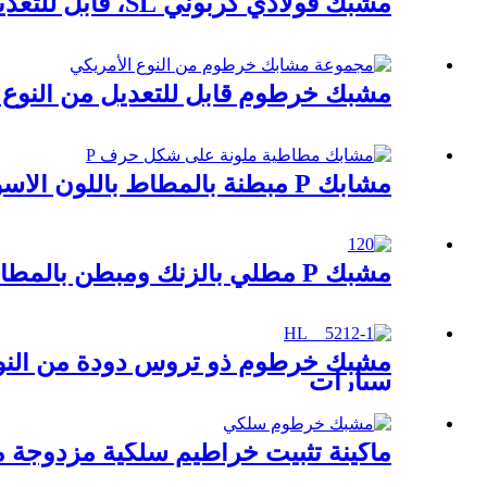
مشبك فولاذي كربوني SL، قابل للتعديل لدرجات الحرارة العالية للأنابيب
مشبك خرطوم قابل للتعديل من النوع
مشابك P مبطنة بالمطاط باللون الأسود أو الملون من المصنع
مشبك P مطلي بالزنك ومبطن بالمطاط بسعر الجملة
مشبك خرطوم ذو تروس دودة من النوع
سيارات
ماكينة تثبيت خراطيم سلكية مزدوجة من نوع /W4