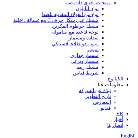
منتجات أخرى ذات صلة
نوع النايلون
نوع من الفولاذ المقاوم للصدأ
مشبك على شكل حرف C مع غسالة داخلية
مشبك خرطوم المكربن
لوحة قاعدة مع صامولة
سدادة ومسمار
أنبوب ذو طلاء بلاستيكي
أنبوب
مسمار جداري
مسمار وبرغي
مشبك ربط
شريط قياس
الكتالوج
معلومات عنا
نبذة عن الشركة
تاريخ التطوير
المعارض
فيديو
VR
أخبار
اتصل بنا
English