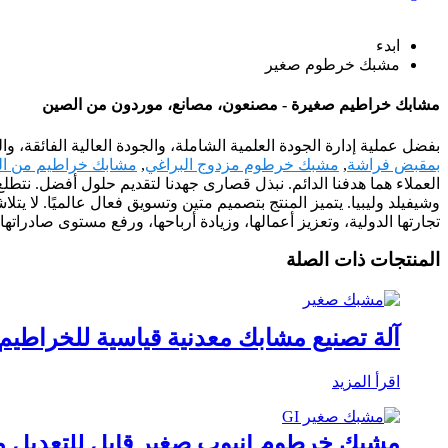
ابدء
مشبك خرطوم صغير
مشابك خراطيم صغيرة - مصنعون، مصانع، موردون من الصين
بفضل عملية إدارة الجودة العلمية الشاملة، والجودة العالية الفائقة
بمقبض فراشة
,
مشبك خرطوم مزدوج البراغي
,
مشابك خراطيم من الفو
العملاء هما هدفنا الدائم. نبذل قصارى جهدنا لتقديم حلول أفضل. نتطلع إ
وشيفيلد وليبيا. يتميز المنتج بتصميم متين وتسويق فعال عالميًا. لا يتل
تجارتها الدولية، وتعزيز أعمالها، وزيادة أرباحها، ورفع مستوى صادرات
المنتجات ذات الصلة
آلة تصنيع مشابك معدنية قياسية للخراطيم 
اقرأ المزيد
مشبك خرطوم أنبوب صغير قابل للتعديل من الفولاذ