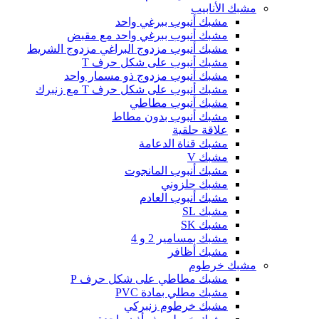
مشبك الأنابيب
مشبك أنبوب ببرغي واحد
مشبك أنبوب ببرغي واحد مع مقبض
مشبك أنبوب مزدوج البراغي مزدوج الشريط
مشبك أنبوب على شكل حرف T
مشبك أنبوب مزدوج ذو مسمار واحد
مشبك أنبوب على شكل حرف T مع زنبرك
مشبك أنبوب مطاطي
مشبك أنبوب بدون مطاط
علاقة حلقية
مشبك قناة الدعامة
مشبك V
مشبك أنبوب المانجوت
مشبك حلزوني
مشبك أنبوب العادم
مشبك SL
مشبك SK
مشبك بمسامير 2 و 4
مشبك أظافر
مشبك خرطوم
مشبك مطاطي على شكل حرف P
مشبك مطلي بمادة PVC
مشبك خرطوم زنبركي