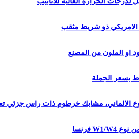
 الأمريكي ذو شريط مثقب
 الألماني، مشابك خرطوم ذات رأس جزئي تعمل
W1 فرنسا