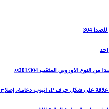
صدأ 304
احد
النوع الأوروبي المثقب ss201/304
رف P، أنبوب دعامة، إصلاح الأنبوب