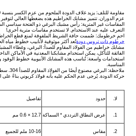
عزم الدوران. تتميز مشابك الخراطيم هذه بضغطها العالي لتوفير ق
التعرف عليه عند الاستخدام. لا تستخدم مقاسات مترية أخرى!
احمِ خرطومك: صُممت حافة الشريط الملفوفة لمنع قطع الخراطيم
خرطوم ذات تروس دودة
تُعد أكثر موثوقية لأنابيب خطوط مياه ال
الفائقة للتآكل، يمكن استخدام مشابكنا المعدنية في الأماكن الداخل
استخدامات واسعة: تُناسب هذه المشابك الأنبوبية خطوط الوقود وال
المناسبة.
ملاحظة:
حركة الدودة. يُرجى عدم الحكم عليه بأنه فولاذ كربوني بناءً على ال
لا.
حدود
تفاصيل
1.
عرض النطاق الترددي * السماكة
12.7 × 0.6 مم
2.
مقاس
10-16 ملم للجميع