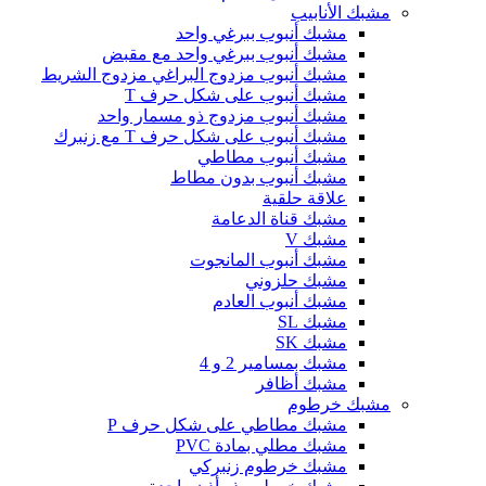
مشبك الأنابيب
مشبك أنبوب ببرغي واحد
مشبك أنبوب ببرغي واحد مع مقبض
مشبك أنبوب مزدوج البراغي مزدوج الشريط
مشبك أنبوب على شكل حرف T
مشبك أنبوب مزدوج ذو مسمار واحد
مشبك أنبوب على شكل حرف T مع زنبرك
مشبك أنبوب مطاطي
مشبك أنبوب بدون مطاط
علاقة حلقية
مشبك قناة الدعامة
مشبك V
مشبك أنبوب المانجوت
مشبك حلزوني
مشبك أنبوب العادم
مشبك SL
مشبك SK
مشبك بمسامير 2 و 4
مشبك أظافر
مشبك خرطوم
مشبك مطاطي على شكل حرف P
مشبك مطلي بمادة PVC
مشبك خرطوم زنبركي