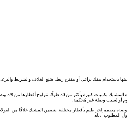
ها باستخدام مفك براغي أو مفتاح ربط. صُنع الغلاف والشريط والبرغي في
 أو يُسبب وصلة غير مُحكمة.
مم لخراطيم بأقطار مختلفة. يتضمن المشبك غلافًا من الفولاذ المق