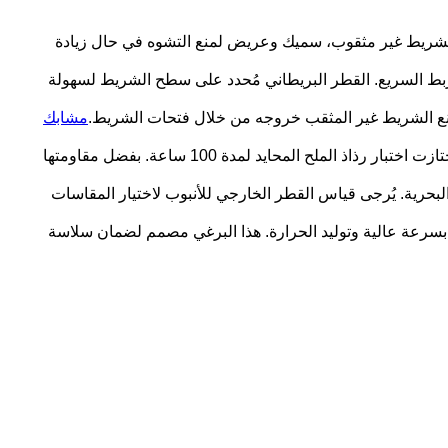
ا بحجمه الكبير وخيطه العميق. الشريط غير مثقوب، سميك وعريض لمنع التشوه في حال زيادة
تخدم مفك براغي أو مفتاح ربط صواميل للربط السريع. القطر البريطاني مُحدد على سطح الشريط لسهولة
منع الشريط غير المثقب خروجه من خلال فتحات الشريط.
مشابك
مشابك خراطيم من الفولاذ المقاوم للصدأ: البرغي، وغطاء المشبك، والشريط مصنوعة جميعها من الفولاذ المقاوم للصدأ 304 الأصلي. اجتازت اختبار رذاذ الملح المحايد لمدة 100 ساعة. بفضل مقاومتها
البحرية. يُرجى قياس القطر الخارجي للأنبوب لاختيار المقاسات
حام الدقيق عند شد المشبك بسرعة عالية وتوليد الحرارة. هذا البرغي مصمم لضمان سلاسة