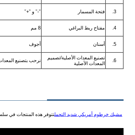
3.
فتحة المسمار
"-" و "+"
4.
مفتاح ربط البراغي
8 مم
5.
أسنان
أجوف
تصنيع المعدات الأصلية/تصميم
6.
نرحب بتصنيع المعدات 
المعدات الأصلية
مشبك خرطوم أمريكي شديد التحمل
تتوفر هذه المنتجات في سلسلتي SS200 وSS300. لمزيد من المعلومات أو تفاصيل المنتجات، يُرج