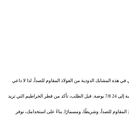
 هذه المشابك الدودية من الفولاذ المقاوم للصدأ، لذا لا داعي
مهما كان نوع الخراطيم التي تستخدمها، لدينا مشابك مناسبة. نوفر هذه المشابك بكميات كبيرة بأكثر من 30 طولًا، تتراوح أقطارها من 3/8 بوصة إلى 24 7/8 بوصة. قبل الطلب، تأكد من قطر الخراطيم التي تريد
اوم للصدأ، وشريطًا، ومسمارًا. بناءً على استخدامك، نوفر