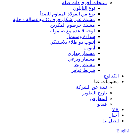
منتجات أخرى ذات صلة
نوع النايلون
نوع من الفولاذ المقاوم للصدأ
مشبك على شكل حرف C مع غسالة داخلية
مشبك خرطوم المكربن
لوحة قاعدة مع صامولة
سدادة ومسمار
أنبوب ذو طلاء بلاستيكي
أنبوب
مسمار جداري
مسمار وبرغي
مشبك ربط
شريط قياس
الكتالوج
معلومات عنا
نبذة عن الشركة
تاريخ التطوير
المعارض
فيديو
VR
أخبار
اتصل بنا
English