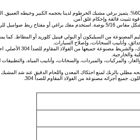
مقاومة للتلف: يزيد غلاف الدودة الملحوم من عزم الكسر بنسبة 60%. يتميز برغي مشبك الخرطوم لدين
وة تثبيت فائقة وإحكام غلق آمن.
المقاسات غير المترية: رأس مشبك البرغي ذو الفتحة سداسي الشكل مقاس 5/16 بوصة. اس
 المصنوعة من السيليكون أو البولي فينيل كلوريد أو المطاط. كما ي
حدائق، وأنابيب السخانات، وإصلاح السيارات.
ية والخارجية.
غاز، والمركبات، والمبردات، والسخانات، وأنابيب المياه، والتطبيقات 
 البرغي مصنوع أيضًا من الفولاذ المقاوم للصدأ 304. سطحه مطلي بالزنك لمنع احتكاك المعدن والل
لون. جميع أجزائه مصنوعة من الفولاذ المقاوم للصدأ 304.