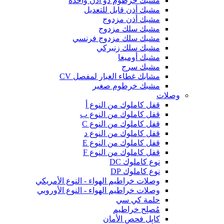
مشبك خرطوم ذو أذن واحدة
مشبك أذن قابل للتعديل
مشبك أذن مزدوج
مشبك سلك مزدوج
مشبك سلك مزدوج فرنسي
مشبك سلك زنبركي
مشبك أوميغا
مشبك سرج
مشابك غطاء الغبار لمفصل CV
مشبك خرطوم صغير
وصلات
قفل كاملوك من النوع أ
قفل كاملوك من النوع ب
قفل كاملوك من النوع C
قفل كاملوك من النوع د
قفل كاملوك من النوع E
قفل كاملوك من النوع F
نوع كاملوك DC
نوع كاملوك DP
وصلات خراطيم الهواء - النوع الأمريكي
وصلات خراطيم الهواء - النوع الأوروبي
حلمة كي سي
مُصلِح خراطيم
كابل فحص الأمان