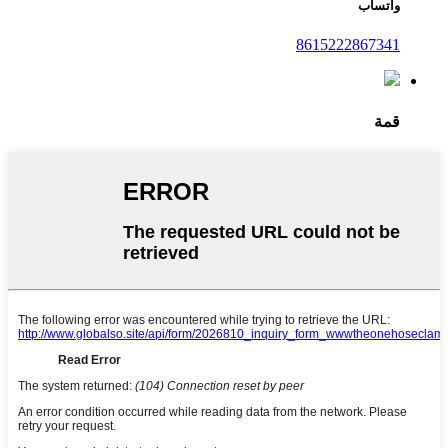
واتساب
8615222867341
قمة