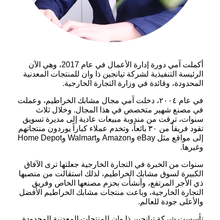
أكملت آمي دورة إدارة الأعمال في عام 2017، وهي الآن
الرئيسة التنفيذية لشركة تيانجين ذا وان للمنتجات المعدنية
المحدودة، وقائدة في وزارة التجارة الخارجية.
في عام ٢٠٠٤، دخلت آمي مجال مشابك الخراطيم، وعملت
في مصنع شهير متخصص في هذا المجال. وخلال ثلاث
سنوات، ترقت من مندوبة مبيعات عادية إلى مديرة تسويق
تقود فريقاً من ٣٠ بائعاً، وتخدم عملاء كباراً يوردون منتجاتهم
إلى مواقع مثل eBay وAmazon وWalmart وHome Depot
وغيرها.
سنوات من الخبرة في التجارة الخارجية جعلتها ترى الآفاق
الكبيرة لسوق مشابك الخراطيم، لذلك استقالت من منصبها
ذي الأجر المرتفع، وأنشأت بحزم مصنعها الخاص وفريق
التجارة الخارجية، وباعت منتجات مشابك الخراطيم الأفضل
والأعلى جودة للعالم.
تأسست شركة تيانجين ذا وان للمنتجات المعدنية المحدودة