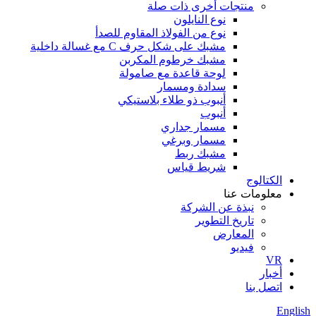
منتجات أخرى ذات صلة
نوع النايلون
نوع من الفولاذ المقاوم للصدأ
مشبك على شكل حرف C مع غسالة داخلية
مشبك خرطوم المكربن
لوحة قاعدة مع صامولة
سدادة ومسمار
أنبوب ذو طلاء بلاستيكي
أنبوب
مسمار جداري
مسمار وبرغي
مشبك ربط
شريط قياس
الكتالوج
معلومات عنا
نبذة عن الشركة
تاريخ التطوير
المعارض
فيديو
VR
أخبار
اتصل بنا
English