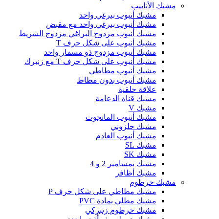
مشبك الأنابيب
مشبك أنبوب ببرغي واحد
مشبك أنبوب ببرغي واحد مع مقبض
مشبك أنبوب مزدوج البراغي مزدوج الشريط
مشبك أنبوب على شكل حرف T
مشبك أنبوب مزدوج ذو مسمار واحد
مشبك أنبوب على شكل حرف T مع زنبرك
مشبك أنبوب مطاطي
مشبك أنبوب بدون مطاط
علاقة حلقية
مشبك قناة الدعامة
مشبك V
مشبك أنبوب المانجوت
مشبك حلزوني
مشبك أنبوب العادم
مشبك SL
مشبك SK
مشبك بمسامير 2 و 4
مشبك أظافر
مشبك خرطوم
مشبك مطاطي على شكل حرف P
مشبك مطلي بمادة PVC
مشبك خرطوم زنبركي