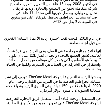
في أكتوبر 2008. وبعد 15 عامًا من التطوير، تطورت لتصبح
شركة متكاملة تجمع بين التصنيع والتجارة، ولديها فريقان
تجاريان دوليان. وبفضل خبرتها التي تمتد لـ 17 عامًا في
صناعة مشابك الخراطيم، يحافظ الفريقان على نمو سنوي
في المبيعات لا يقل عن 18%.
في عام 2018، مُنحت لقب "خبيرة ريادة الأعمال الشابة" الفخري
من قبل لجنة منطقتنا
إنها قائدة ممتازة وحازمة في العمل، وفي الحياة، هي فردٌ مُحبٌّ
لعائلته، تُشعِر الجميع بالدفء والحنان. تُصرّ دائمًا على أن يكون
"البيت" هو الأساس، لكي يتمكن كل موظف من العمل بسعادة
واستقرار في الشركة. في العمل، هي المديرة، ولكنها في الحياة
بمثابة أختنا.
بصفتها الرئيسة التنفيذية لشركة TheOne Metal، تهدف إلى نشر
مشابك الخراطيم الخاصة بنا في المزيد من البلدان. ​​وحتى عام
2020، لدينا عملاء من 150 دولة. وفي السوق الرئيسية، بلغ حجم
مبيعاتنا السنوية 8.2 مليون دولار أمريكي.
في المستقبل، وتحت قيادة آمي، سيعمل فريق التجارة الخارجية
لشركة TheOne Metal على تطوير المزيد من الأسواق الوطنية