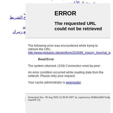
مشبك الأنابيب
مشبك أنبوب ببرغي واحد
مشبك أنبوب ببرغي واحد مع مقبض
مشبك أنبوب مزدوج البراغي مزدوج الشريط
مشبك أنبوب على شكل حرف T
مشبك أنبوب مزدوج ذو مسمار واحد
مشبك أنبوب على شكل حرف T مع زنبرك
مشبك أنبوب مطاطي
مشبك أنبوب بدون مطاط
علاقة حلقية
مشبك قناة الدعامة
مشبك V
مشبك أنبوب المانجوت
مشبك حلزوني
مشبك أنبوب العادم
مشبك SL
مشبك SK
مشبك بمسامير 2 و 4
مشبك أظافر
مشبك خرطوم
مشبك مطاطي على شكل حرف P
مشبك مطلي بمادة PVC
مشبك خرطوم زنبركي