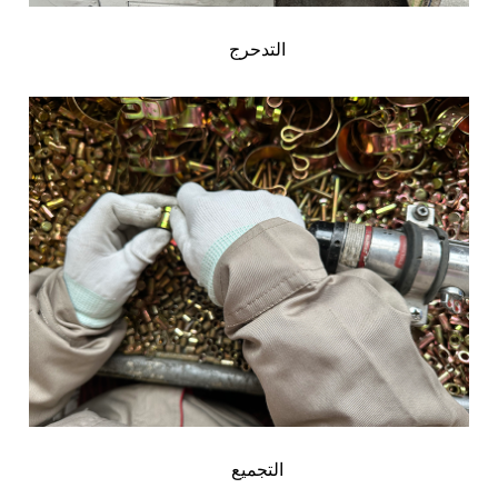
التدحرج
التجميع