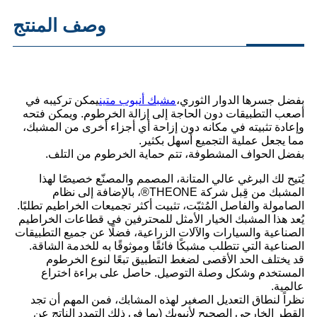
وصف المنتج
بفضل جسرها الدوار الثوري،
مشبك أنبوب متين
يمكن تركيبه في
أصعب التطبيقات دون الحاجة إلى إزالة الخرطوم. ويمكن فتحه
وإعادة تثبيته في مكانه دون إزاحة أي أجزاء أخرى من المشبك،
مما يجعل عملية التجميع أسهل بكثير.
بفضل الحواف المشطوفة، تتم حماية الخرطوم من التلف.
يُتيح لك البرغي عالي المتانة، المصمم والمصنّع خصيصًا لهذا
المشبك من قِبل شركة THEONE®، بالإضافة إلى نظام
الصامولة والفاصل المُثبّت، تثبيت أكثر تجميعات الخراطيم تطلبًا.
يُعد هذا المشبك الخيار الأمثل للمحترفين في قطاعات الخراطيم
الصناعية والسيارات والآلات الزراعية، فضلًا عن جميع التطبيقات
الصناعية التي تتطلب مشبكًا فائقًا وموثوقًا به للخدمة الشاقة.
قد يختلف الحد الأقصى لضغط التطبيق تبعًا لنوع الخرطوم
المستخدم وشكل وصلة التوصيل. حاصل على براءة اختراع
عالمية.
نظراً لنطاق التعديل الصغير لهذه المشابك، فمن المهم أن تجد
القطر الخارجي الصحيح لأنبوبك (بما في ذلك التمدد الناتج عن