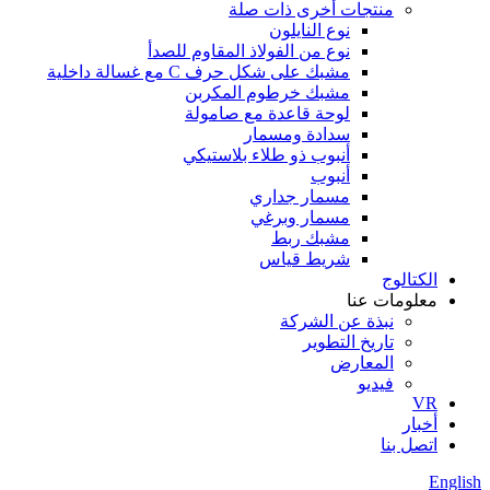
منتجات أخرى ذات صلة
نوع النايلون
نوع من الفولاذ المقاوم للصدأ
مشبك على شكل حرف C مع غسالة داخلية
مشبك خرطوم المكربن
لوحة قاعدة مع صامولة
سدادة ومسمار
أنبوب ذو طلاء بلاستيكي
أنبوب
مسمار جداري
مسمار وبرغي
مشبك ربط
شريط قياس
الكتالوج
معلومات عنا
نبذة عن الشركة
تاريخ التطوير
المعارض
فيديو
VR
أخبار
اتصل بنا
English