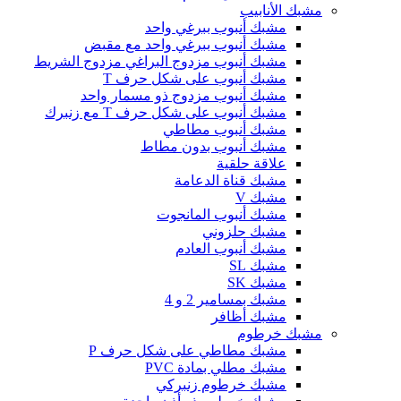
مشبك الأنابيب
مشبك أنبوب ببرغي واحد
مشبك أنبوب ببرغي واحد مع مقبض
مشبك أنبوب مزدوج البراغي مزدوج الشريط
مشبك أنبوب على شكل حرف T
مشبك أنبوب مزدوج ذو مسمار واحد
مشبك أنبوب على شكل حرف T مع زنبرك
مشبك أنبوب مطاطي
مشبك أنبوب بدون مطاط
علاقة حلقية
مشبك قناة الدعامة
مشبك V
مشبك أنبوب المانجوت
مشبك حلزوني
مشبك أنبوب العادم
مشبك SL
مشبك SK
مشبك بمسامير 2 و 4
مشبك أظافر
مشبك خرطوم
مشبك مطاطي على شكل حرف P
مشبك مطلي بمادة PVC
مشبك خرطوم زنبركي