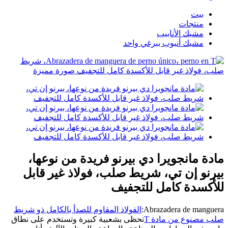
بيت
منتجات
مشبك الأنابيب
مشبك أنبوب ببرغي واحد
مادة مانجويرا دي بيرنو فريدة من نوعها،
بيرنو إن تي، شريط صلب، فولاذ غير قابل
للأكسدة كامل للتجفيف
Abrazadera de manguera:
الفولاذ المقاوم للصدأ بالكامل ذو شريط
صلب مصنوع من مادة T
تحظى بشعبية كبيرة وتستخدم على نطاق