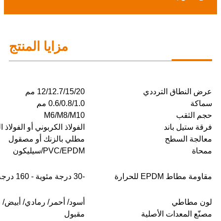
مزايا المنتج
عرض النطاق الترددي
12/12.7/15/20 مم
سماكة
0.6/0.8/1.0 مم
حجم الثقب
M6/M8/M10
فرقة ستيل باند
الفولاذ الكربوني أو الفولاذ 
معالجة السطح
مطلي بالزنك أو مصقول
ممحاة
PVC/EPDM/سيليكون
مقاومة مطاط EPDM للحرارة
-30 درجة مئوية - 160 درجة مئوية
لون مطاطي
أسود/ أحمر/ رمادي/ أبيض/ ب
مصنّع المعدات الأصلية
مقبول