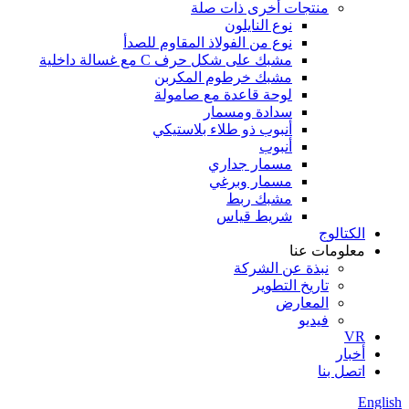
منتجات أخرى ذات صلة
نوع النايلون
نوع من الفولاذ المقاوم للصدأ
مشبك على شكل حرف C مع غسالة داخلية
مشبك خرطوم المكربن
لوحة قاعدة مع صامولة
سدادة ومسمار
أنبوب ذو طلاء بلاستيكي
أنبوب
مسمار جداري
مسمار وبرغي
مشبك ربط
شريط قياس
الكتالوج
معلومات عنا
نبذة عن الشركة
تاريخ التطوير
المعارض
فيديو
VR
أخبار
اتصل بنا
English