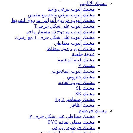
مشبك الأنابيب
مشبك أنبوب ببرغي واحد
مشبك أنبوب ببرغي واحد مع مقبض
مشبك أنبوب مزدوج البراغي مزدوج الشريط
مشبك أنبوب على شكل حرف T
مشبك أنبوب مزدوج ذو مسمار واحد
مشبك أنبوب على شكل حرف T مع زنبرك
مشبك أنبوب مطاطي
مشبك أنبوب بدون مطاط
علاقة حلقية
مشبك قناة الدعامة
مشبك V
مشبك أنبوب المانجوت
مشبك حلزوني
مشبك أنبوب العادم
مشبك SL
مشبك SK
مشبك بمسامير 2 و 4
مشبك أظافر
مشبك خرطوم
مشبك مطاطي على شكل حرف P
مشبك مطلي بمادة PVC
مشبك خرطوم زنبركي