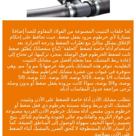
تُعدّ حلقات التثبيت المصنوعة من الفولاذ المقاوم للصدأ إضافةً
ممتازةً لأي خرطوم مزود بقفل ضغط، حيث تحافظ على إحكام
الإغلاق بشكلٍ مثاليّ مع تغيّرات الضغط ودرجة الحرارة. بعد
استخدام أداة خاصة لضغط "الحلقة" (تُباع منفصلةً)، يُطبّق ضغط
ثابت لضغط الخرطوم فوق الوصلة. بمجرد تركيبها، لن تحتاج إلى
إعادة ربط المشبك، مما يجعله أفضل من مشابك التثبيت
التقليدية. تتوفر هذه المشابك بأشرطة عرضها 5 مم و7 مم، وهي
متوفرة في عبوات من عشرة مشابك لخراطيم مطاطية
بقياسات 1/4 بوصة، 5/16 بوصة، 3/8 بوصة، 1/2 بوصة، 5/8
بوصة، و3/4 بوصة، سواءً كانت مزودة بقفل ضغط أو بدون وصلة.
يُرجى مراجعة جدول المقاسات أدناه.
تتطلب مشابك الأذن أداة خاصة للضغط على الأذن وتثبيت
المشبك، الذي يربط وصلة مسننة بخرطوم ذي قفل ضغط أو
خرطوم بدون مقبس. أداة مشابك خرطوم الأذن الفردية مصنوعة
من فولاذ الكروم والفاناديوم عالي الجودة والمقاوم للتآكل. يتيح
تصميم رأسها النحيف سهولة الوصول إلى المناطق الضيقة، كما
أن أسنان الأداة المشطوفة لا تُلحق الضرر بالمشبك أثناء الضغط
على الأذن بسلاسة.