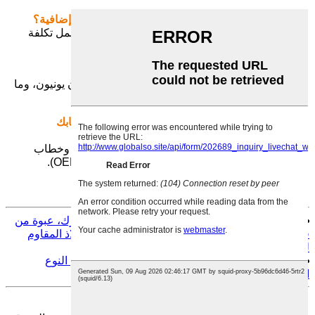
س٤: هل تقدمون عينات؟ هل هي مجانية أم برسوم إضافية؟
ج: نعم، يمكننا تقديم العينات مجانًا، ما عليك سوى تحمل تكلفة
الشحن.
س5: ما هي شروط الدفع الخاصة بكم؟
ج: الاعتماد المستندي، والتحويل المصرفي، وويسترن يونيون، وما
إلى ذلك
س6: هل يمكنك وضع شعار شركتنا على شريط مشابك
الخراطيم؟
ج: نعم، يمكننا وضع شعارك إذا زودتنا به
حقوق النشر وخطاب
التفويض، ونرحب بطلبات تصنيع المعدات الأصلية (OEM).
سابق:
مشابك خرطوم على شكل حرف T مع زنبرك، عبوة من
قطعتين، مشبك خرطوم دودي قابل للتعديل من الفولاذ المقاوم
للصدأ
التالي:
14.2/15.8 مللي متر أنبوب حفر حلزوني من النوع
الأوروبي من شريط Ancho de Banda
عرض